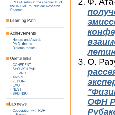
Ф. Ата
·
RED-1 setup at the channel 10 of
the IRT MEPhI Nuclear Research
получ
Reactor
эмисс
Learning Path
конфе
Achievements
взаим
·
Honors and Awards
·
Ph.D. theses
·
Diploma theses
летию
Useful links
О. Раз
·
COHERENT
·
рассе
БНО ИЯИ РАН
·
LEGeND
·
AMoRE
экспе
·
ZEPLIN-III
·
EXO
"Физи
·
NEST
·
SRD NSU
ОФН Р
Lab news
Рубак
·
Cooperation with RSF
·
Lab news