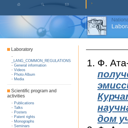
Nation
Labor
Laboratory
·
Ф. Ата
_LANG_COMMON_REGULATIONS
·
General information
·
Videos
получ
·
Photo Album
·
Media
эмисс
Scientific program and
Курча
activities
·
Publications
научн
·
Talks
·
Posters
дом у
·
Patent rights
·
Monographs
·
Seminars