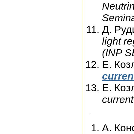
Neutri
Semina
Д. Руд
light r
(INP S
Е. Коз
curren
Е. Коз
curren
А. Кон