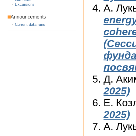
·
Excursions
А. Лук
energy
Announcements
·
Current data runs
cohere
(Сесс
фунда
посвя
Д. Аки
2025)
Е. Коз
2025)
А. Лук