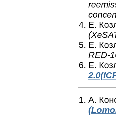
reemiss
concen
Е. Коз
(XeSAT
Е. Коз
RED-10
Е. Коз
2.0(IC
А. Кон
(Lomo