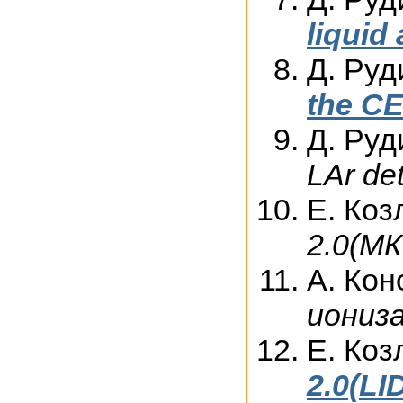
liquid
Д. Руд
the CE
Д. Руд
LAr de
Е. Коз
2.0(М
А. Кон
иониз
Е. Коз
2.0(LI