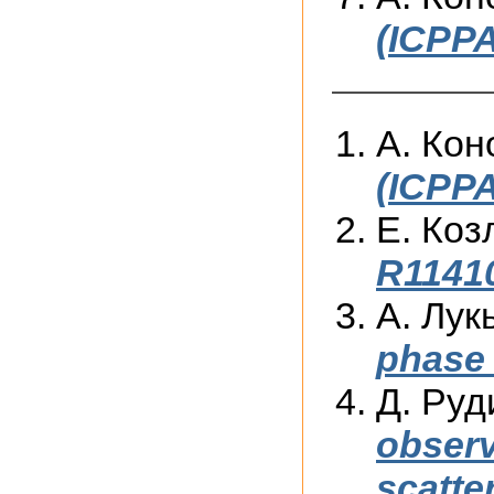
(ICPPA
А. Кон
(ICPPA
Е. Коз
R1141
А. Лук
phase 
Д. Руд
observ
scatte