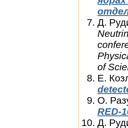
ядрах
отдел
Д. Руд
Neutrin
confere
Physic
of Sci
Е. Коз
detect
О. Раз
RED-1
Д. Руд