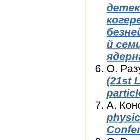
детек
когер
безне
й сем
ядерн
О. Раз
(21st
partic
А. Кон
physic
Confer