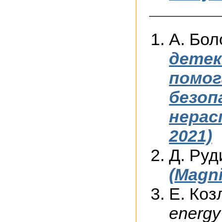
А. Бо
детек
помог
безоп
нерас
2021)
Д. Руд
(Magni
Е. Коз
energy