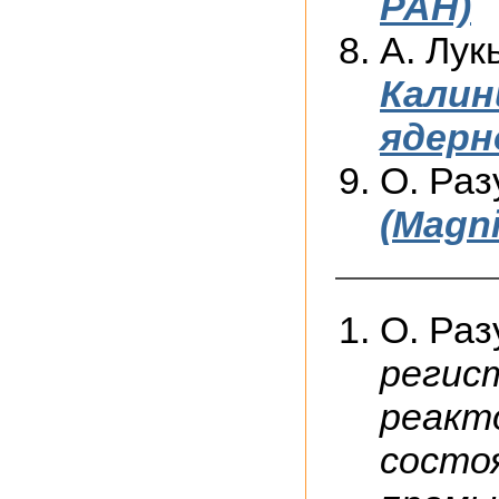
РАН)
А. Лук
Калин
ядерн
О. Раз
(Magni
О. Раз
регис
реакт
состо