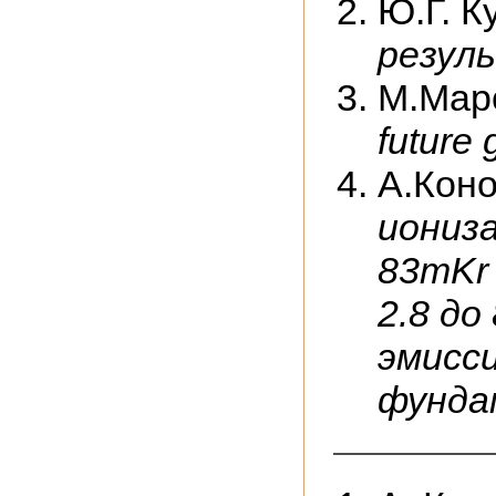
Ю.Г. К
резул
М.Мар
future 
А.Кон
иониза
83mKr 
2.8 до
эмисс
фунда