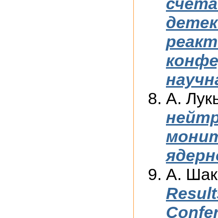
счета
детек
реакт
конфе
научн
А. Лук
нейтр
монит
ядерн
А. Ша
Resul
Confer