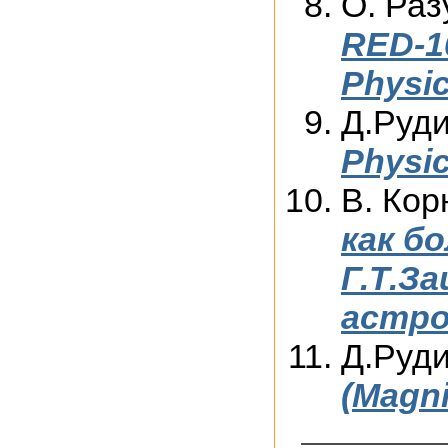
О. Раз
RED-10
Physic
Д.Руд
Physic
В. Кор
как б
Г.Т.З
астро
Д.Руд
(Magni