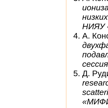
иониза
низких
НИЯУ 
А. Кон
двухф
подав
сесси
Д. Руд
researc
scatte
«МИФИ