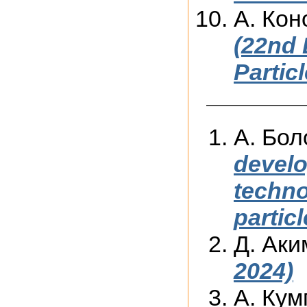
А. Кон
(22nd
Partic
А. Бо
develo
techno
partic
Д. Аки
2024)
А. Кум