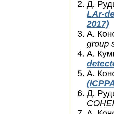
Д. Руд
LAr-de
2017)
А. Кон
group 
А. Кум
detect
А. Кон
(ICPPA
Д. Руд
COHER
А. Кон