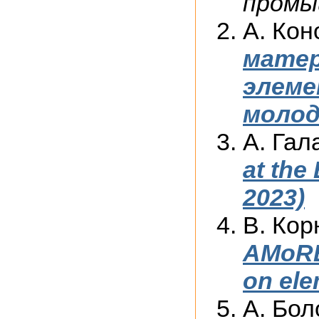
промы
А. Кон
матер
элеме
молод
А. Гал
at the
2023)
В. Кор
AMoRE
on ele
А. Бо