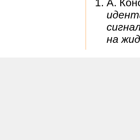
А. Кон
идент
сигна
на жид