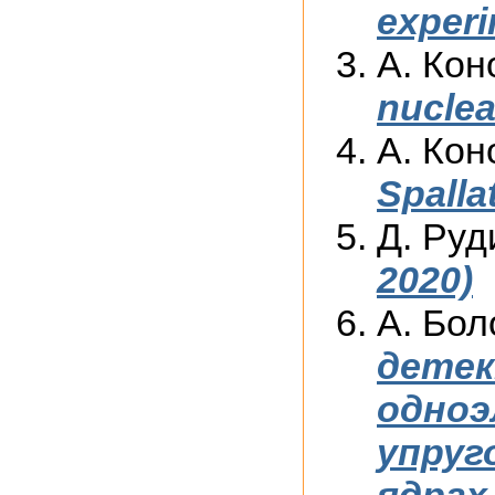
experi
А. Кон
nuclea
А. Кон
Spalla
Д. Руд
2020)
А. Бо
детек
одноэ
упруг