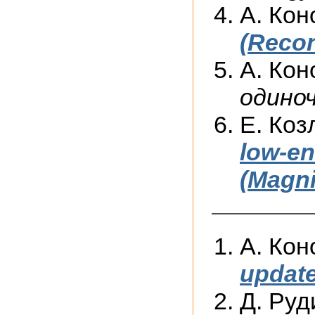
А. Кон
(Recon
А. Кон
одино
Е. Коз
low-en
(Magni
А. Кон
update
Д. Руд