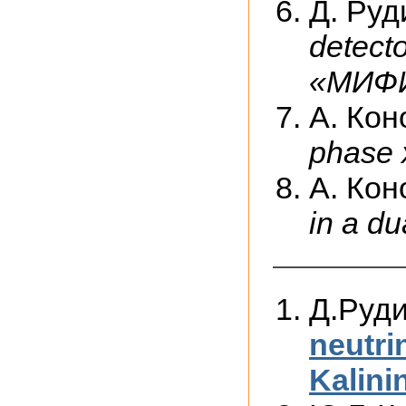
Д. Руд
detect
«МИФИ
А. Кон
phase 
А. Кон
in a d
Д.Руд
neutri
Kalini