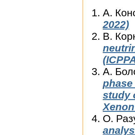
А. Кон
2022)
В. Кор
neutri
(ICPPA
А. Бо
phase 
study 
Xenon 
О. Раз
analys