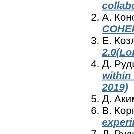
collab
А. Кон
COHER
Е. Коз
2.0(L
Д. Руд
withi
2019)
Д. Аки
В. Кор
exper
Д. Руд