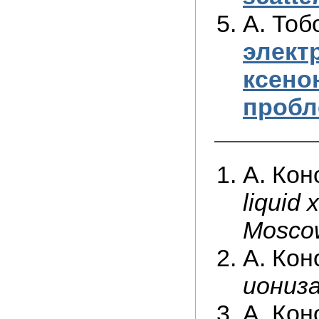
А. Тоб
элект
ксено
пробл
А. Кон
liquid
Mosco
А. Кон
иониз
А. Кон